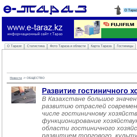
О Тара
О Таразе
Статистика
Фото Тараза и области
Карта Тараза
Гостиницы
Новости
-> 
ОБЩЕСТВО
Развитие гостиничного хо
В Казахстане большое значе
развитию отраслей современ
числе гостиничному хозяйств
функционирование хозяйству
области гостиничного хозяйс
развитием торгового, культ