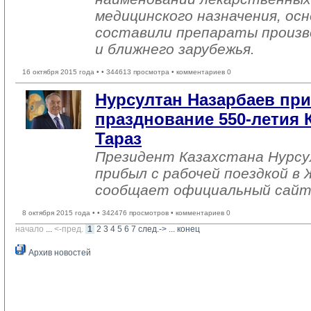
медицинского назначения, ос
составили препараты произв
и ближнего зарубежья.
16 октября 2015 года •
• 344613 просмотра • комментариев 0
Нурсултан Назарбаев пр
празднование 550-летия К
Тараз
Президент Казахстана Нурсу
прибыл с рабочей поездкой в
сообщает официальный сайт
8 октября 2015 года •
• 342476 просмотров • комментариев 0
начало
... 
<-пред.
1
2
3
4
5
6
7
след.->
... 
конец
Архив новостей