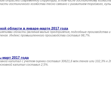
ию отраслей современной структуры, в том числе гостиничному хозяйств
асти гостиничного хозяйства тесно связано с развитием торгового, кул
й области в январе-марте 2017 года
иятиями области (включая малые предприятия, подсобные производства и
 тенге. Индекс промышленного производства составил 98,7%.
ь-март 2017 года
овной капитал с учетом оценки составил 30621,6 млн.тенге или 102,3% к 20
основной капитал составил 2,5%.