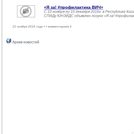
«Я за! #профилактика ВИЧ»
С 10 ноября по 10 декабря 2016г. в Республике 
СПИДу ЮНЭЙДС объявлен лозунг «Я за! #профила
22 ноября 2016 года •
• комментариев 3
Архив новостей