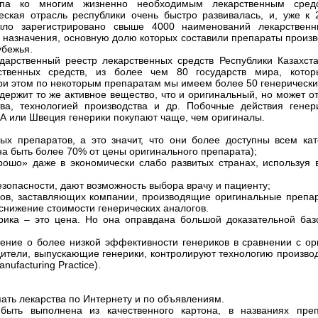
упа ко многим жизненно необходимым лекарственным сред
ская отрасль республики очень быстро развивалась, и, уже к 
ыло зарегистрировано свыше 4000 наименований лекарственн
 назначения, основную долю которых составили препараты произв
убежья.
дарственный реестр лекарственных средств Республики Казахст
ственных средств, из более чем 80 государств мира, котор
ри этом по некоторым препаратам мы имеем более 50 генерически
ержит то же активное вещество, что и оригинальный, но может от
а, технологией производства и др. Побочные действия генер
США или Швеция генерики покупают чаще, чем оригиналы.
ых препаратов, а это значит, что они более доступны всем ка
 быть более 70% от цены оригинального препарата);
рошо» даже в экономически слабо развитых странах, используя 
езопасности, дают возможность выбора врачу и пациенту;
ров, заставляющих компании, производящие оригинальные препар
снижение стоимости генерических аналогов.
ерика – это цена. Но она оправдана большой доказательной ба
ение о более низкой эффективности генериков в сравнении с ор
дители, выпускающие генерики, контролируют технологию производ
ufacturing Practice).
пать лекарства по Интернету и по объявлениям.
быть выполнена из качественного картона, в названиях пре