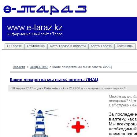
О Таразе
Статистика
Фото Тараза и области
Карта Тараза
Гостиницы
Новости
-> 
ОБЩЕСТВО
-> 
Какие лекарства мы пьем: советы ЛИАЦ
Какие лекарства мы пьем: советы ЛИАЦ
18 марта 2015 года •
Сайт e-taraz.kz
• 212706 просмотров • комментариев 0
Можем ли мы б
лекарств? Чем
Call-службу Л
За последние
в аптеку, как
Мы всехорошо
необходимый 
наименований