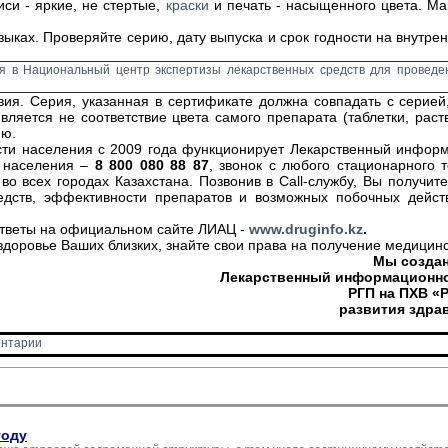
иси - яркие, не стертые,
краски
и печать - насыщенного цвета. Мар
ыках. Проверяйте серию, дату выпуска и срок годности на внутрен
я в Национальный центр экспертизы лекарственных средств для проведен
ия. Серия, указанная в сертификате должна совпадать с серией,
ляется не соответствие цвета самого препарата (таблетки, раств
ию.
сти населения с 2009 года функционирует Лекарственный инфор
я населения –
8 800 080 88 87
, звонок с любого стационарного 
 всех городах Казахстана. Позвонив в Call-службу, Вы получит
ств, эффективности препаратов и возможных побочных действ
 ответы на официальном сайте ЛИАЦ -
www
.
druginfo
.
kz
.
 здоровье Ваших близких, знайте свои права на получение медицин
Мы создан
Лекарственный информационно
РГП на ПХВ «
развития здра
нтарии 
году