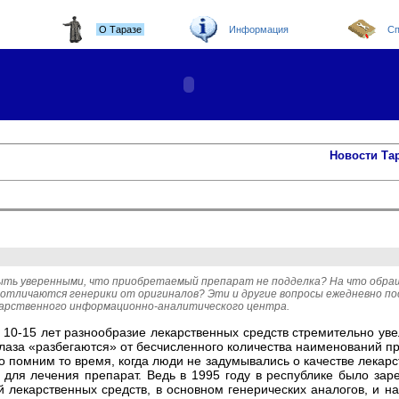
О Таразе
Информация
Сп
Новости Та
ыть уверенными, что приобретаемый препарат не подделка? На что обращ
 отличаются генерики от оригиналов? Эти и другие вопросы ежедневно п
екарственного информационно-аналитического центра.
 10-15 лет разнообразие лекарственных средств стремительно уве
 глаза «разбегаются» от бесчисленного количества наименований п
 помним то время, когда люди не задумывались о качестве лекарст
для лечения препарат. Ведь в 1995 году в республике было заре
 лекарственных средств, в основном генерических аналогов, и н