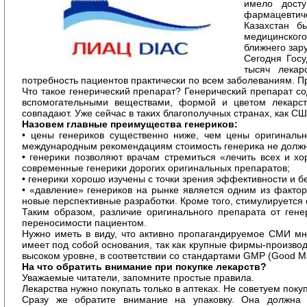
имело дост
фармацевтиче
Казахстан б
медицинского
ближнего зар
Сегодня Госу
тысяч лекар
потребность пациентов практически по всем заболеваниям. П
Что такое генерический препарат? Генерический препарат сод
вспомогательными веществами, формой и цветом лекарств
совпадают. Уже сейчас в таких благополучных странах, как 
Назовем г
лавные преимущества генериков
:
• цены генериков существенно ниже, чем цены оригинальн
международным рекомендациям стоимость генерика не должна
• генерики позволяют врачам стремиться «лечить всех и хо
современные генерики дорогих оригинальных препаратов;
• генерики хорошо изучены с точки зрения эффективности и б
• «давление» генериков на рынке является одним из факто
новые перспективные разработки. Кроме того, стимулируется 
Таким образом, различие оригинального препарата от ген
переносимости пациентом.
Нужно иметь в виду, что активно пропагандируемое СМИ мн
имеет под собой основания, так как крупные фирмы-произво
высоком уровне, в соответствии со стандартами GMP (Good Man
На что обратить внимание при покупке лекарств?
Уважаемые читатели, запомните простые правила.
Лекарства нужно покупать только в аптеках. Не советуем поку
Сразу же обратите внимание на упаковку. Она должна 