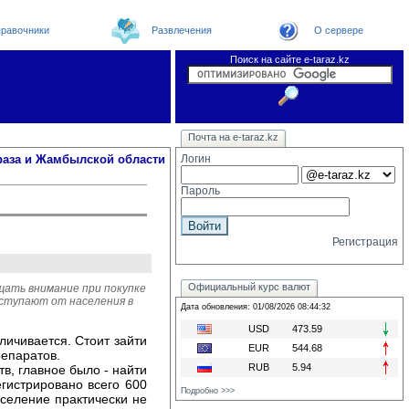
равочники
Развлечения
О сервере
Поиск на сайте e-taraz.kz
Новости
Новости e-taraz
Телефоный справочник
Видеоконференция
Почта на e-taraz.kz
Погода в Таразе
Замечания и предложения
Чат
Организации
Форум
Курсы валют
Web
раза и Жамбылской области
Логин
Пароль
Регистрация
Официальный курс валют
ать внимание при покупке
оступают от населения в
Дата обновления: 01/08/2026 08:44:32
USD
473.59
личивается. Стоит зайти
EUR
544.68
репаратов.
RUB
5.94
в, главное было - найти
гистрировано всего 600
Подробно >>>
аселение практически не