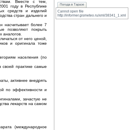
ствам. Вместе с тем,
Погода в Таразе
2001 году в Республике
ых средств и изделий
Cannot open file 
одства стран дальнего и
http://informer.gismeteo.ru/xml/38341_1.xml
ан насчитывает более 7
ые позволяют покрыть
х аналогов.
личаться от него ценой,
иков и оригинала тоже
тегориям населения (по
в своей практике самые
аты, активнее внедрять
зой по эффективности и
игиналами, зачастую не
ства лекарств на самом
парата (международное