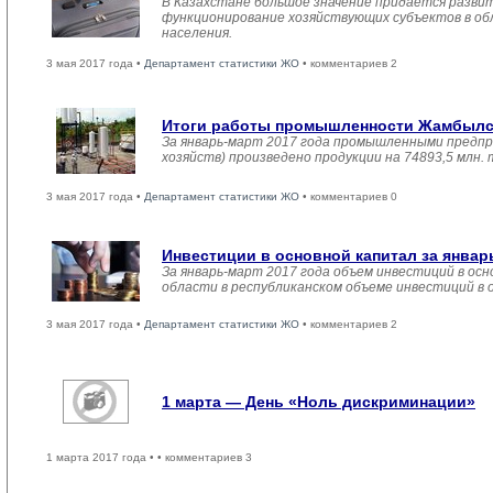
В Казахстане большое значение придается развит
функционирование хозяйствующих субъектов в обл
населения.
3 мая 2017 года •
Департамент статистики ЖО
• комментариев 2
Итоги работы промышленности Жамбылско
За январь-март 2017 года промышленными предпр
хозяйств) произведено продукции на 74893,5 млн.
3 мая 2017 года •
Департамент статистики ЖО
• комментариев 0
Инвестиции в основной капитал за январ
За январь-март 2017 года объем инвестиций в осн
области в республиканском объеме инвестиций в 
3 мая 2017 года •
Департамент статистики ЖО
• комментариев 2
1 марта — День «Ноль дискриминации»
1 марта 2017 года •
• комментариев 3