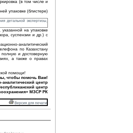
кировка (в том числе и 
ней упаковке (блистере)
ия детальной экспертизы,
 указанной на упаковке
ора, суспензии и др.) с
мационно-аналитический
телефона по Казахстану
е полную и достоверную
иях, а также о правах
ской помощи!
ы, чтобы помочь Вам!
-аналитический центр
Республиканский центр
воохранения» МЗ
СР
РК
Версия для печати 