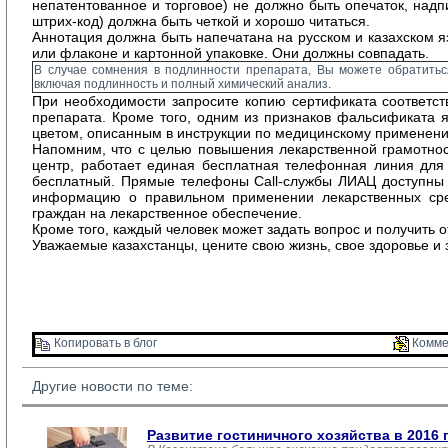
непатентованное и торговое) не должно быть опечаток, надп
штрих-код) должна быть четкой и хорошо читаться.
Аннотация должна быть напечатана на русском и казахском яз
или флаконе и картонной упаковке. Они должны совпадать.
В случае сомнения в подлинности препарата, Вы можете обратитьс
включая подлинность и полный химический анализ.
При необходимости запросите копию сертификата соответств
препарата. Кроме того, одним из признаков фальсификата яв
цветом, описанным в инструкции по медицинскому применен
Напомним, что с целью повышения лекарственной грамотно
центр, работает единая бесплатная телефонная линия дл
бесплатный. Прямые телефоны Call-службы ЛИАЦ доступны во
информацию о правильном применении лекарственных сред
граждан на лекарственное обеспечение.
Кроме того, каждый человек может задать вопрос и получить
Уважаемые казахстанцы, цените свою жизнь, свое здоровье и
Копировать в блог 
Комме
Другие новости по теме:
Развитие гостиничного хозяйства в 2016 