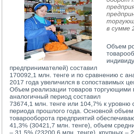
предпри
предпри
торгующ
в сумме 
Объем р
товарооб
индивид
предпринимателей) составил
170092,1 млн. тенге и по сравнению с а
2017 года увеличился в сопоставимых це
Объем реализации товаров торгующими п
аналогичный период составил
73674,1 млн. тенге или 104,7% к уровню 
периода прошлого года. Основной объем
товарооборота предприятий обеспечива
41,3% (30421,7 млн. тенге), объем средн
– 31,5% (23200,6 млн. тенге), крупных – 