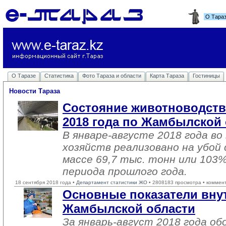
О Тара
О Таразе
Статистика
Фото Тараза и области
Карта Тараза
Гостиницы
Новости Тараза
Состояние животноводства
2018 года по Жамбылской
В январе-августе 2018 года во
хозяйств реализовано на убой
массе 69,7 тыс. тонн или 103%
периода прошлого года.
18 сентября 2018 года •
Департамент статистики ЖО
• 2808183 просмотра • коммен
Основные показатели вну
Жамбылской области
За январь-август 2018 года о