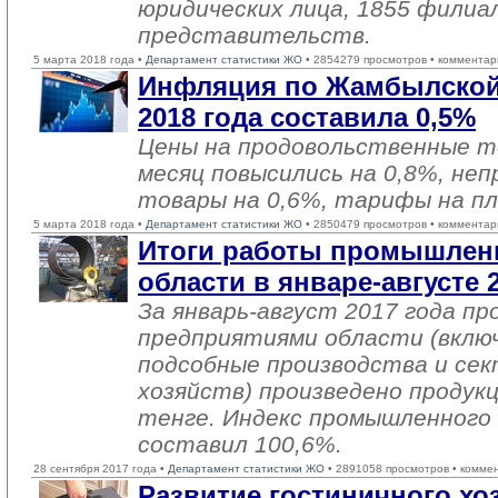
юридических лица, 1855 филиа
представительств.
5 марта 2018 года •
Департамент статистики ЖО
• 2854279 просмотров • комментар
Инфляция по Жамбылской
2018 года составила 0,5%
Цены на продовольственные т
месяц повысились на 0,8%, не
товары на 0,6%, тарифы на пл
5 марта 2018 года •
Департамент статистики ЖО
• 2850479 просмотров • комментар
Итоги работы промышлен
области в январе-августе 
За январь-август 2017 года 
предприятиями области (вклю
подсобные производства и се
хозяйств) произведено продукц
тенге. Индекс промышленного
составил 100,6%.
28 сентября 2017 года •
Департамент статистики ЖО
• 2891058 просмотров • комме
Развитие гостиничного хоз