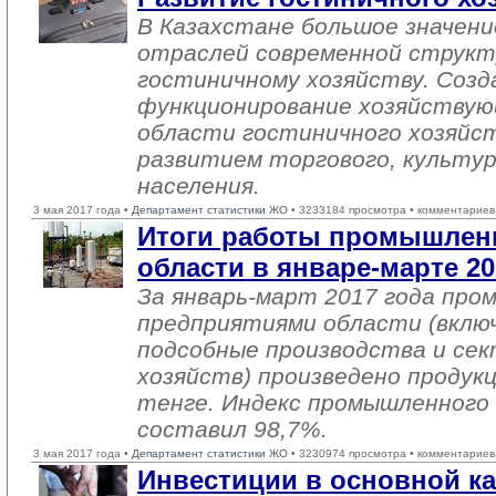
В Казахстане большое значен
отраслей современной структ
гостиничному хозяйству. Созд
функционирование хозяйствую
области гостиничного хозяйст
развитием торгового, культур
населения.
3 мая 2017 года •
Департамент статистики ЖО
• 3233184 просмотра • комментариев
Итоги работы промышлен
области в январе-марте 20
За январь-март 2017 года пр
предприятиями области (вклю
подсобные производства и се
хозяйств) произведено продукц
тенге. Индекс промышленного
составил 98,7%.
3 мая 2017 года •
Департамент статистики ЖО
• 3230974 просмотра • комментариев
Инвестиции в основной ка