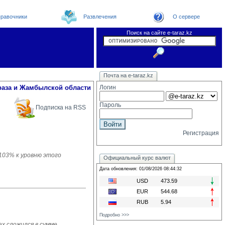
равочники
Развлечения
О сервере
Поиск на сайте e-taraz.kz
Новости
Новости e-taraz
Телефоный справочник
Видеоконференция
Почта на e-taraz.kz
Погода в Таразе
Замечания и предложения
Чат
Организации
Форум
Курсы валют
Web
раза и Жамбылской области
Логин
Пароль
Подписка на RSS
Регистрация
 103% к уровню этого
Официальный курс валют
Дата обновления: 01/08/2026 08:44:32
USD
473.59
EUR
544.68
RUB
5.94
Подробно >>>
х сложился в сумме