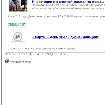
Инвестиции в основной капитал за январь-
За январь-март 2017 года объем инвестиций в основ
области в республиканском объеме инвестиций в ос
3 мая 2017 года •
Департамент статистики ЖО
• 3232410 просмотров • комментарие
ОБЩЕСТВО
1 марта — День «Ноль дискриминации»
1 марта 2017 года •
• 3254883 просмотра • комментариев 3
начало
... 
<-пред.
1
2
3
4
5
6
7
след.->
... 
конец
Архив новостей