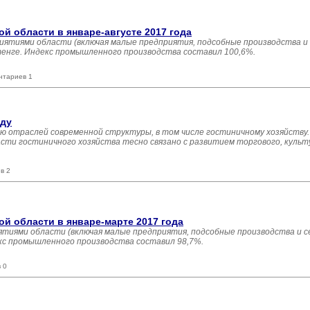
 области в январе-августе 2017 года
иятиями области (включая малые предприятия, подсобные производства и
 тенге. Индекс промышленного производства составил 100,6%.
нтариев 1
оду
ю отраслей современной структуры, в том числе гостиничному хозяйству.
сти гостиничного хозяйства тесно связано с развитием торгового, культ
в 2
 области в январе-марте 2017 года
тиями области (включая малые предприятия, подсобные производства и с
екс промышленного производства составил 98,7%.
 0