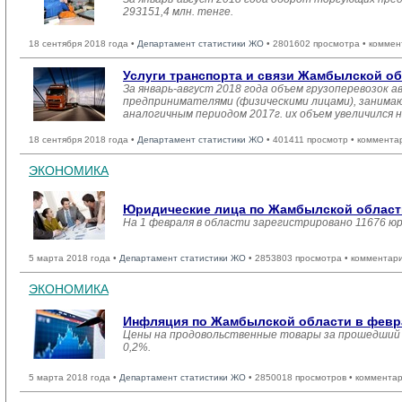
293151,4 млн. тенге.
18 сентября 2018 года •
Департамент статистики ЖО
• 2801602 просмотра • коммен
Услуги транспорта и связи Жамбылской о
За январь-август 2018 года объем грузоперевозок
предпринимателями (физическими лицами), занимающ
аналогичным периодом 2017г. их объем увеличился н
18 сентября 2018 года •
Департамент статистики ЖО
• 401411 просмотр • коммента
ЭКОНОМИКА
Юридические лица по Жамбылской области
На 1 февраля в области зарегистрировано 11676 ю
5 марта 2018 года •
Департамент статистики ЖО
• 2853803 просмотра • комментар
ЭКОНОМИКА
Инфляция по Жамбылской области в февра
Цены на продовольственные товары за прошедший м
0,2%.
5 марта 2018 года •
Департамент статистики ЖО
• 2850018 просмотров • комментар