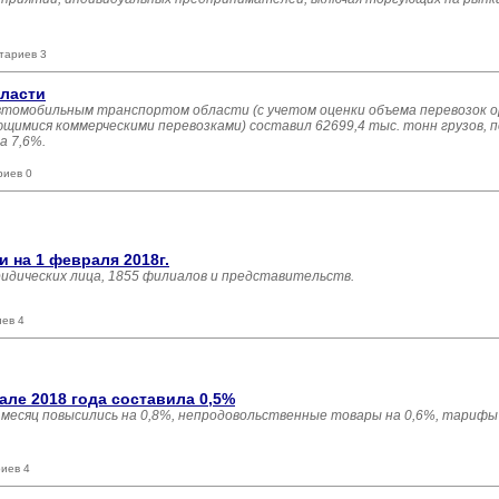
тариев 3
бласти
 автомобильным транспортом области (с учетом оценки объема перевозок 
имися коммерческими перевозками) составил 62699,4 тыс. тонн грузов, п
а 7,6%.
риев 0
 на 1 февраля 2018г.
ридических лица, 1855 филиалов и представительств.
иев 4
ле 2018 года составила 0,5%
есяц повысились на 0,8%, непродовольственные товары на 0,6%, тарифы 
иев 4