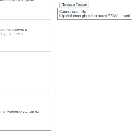
Погода в Таразе
Cannot open file 
http://informer.gismeteo.ru/xml/38341_1.xml
организациями и
о сравнению с
на платные услуги на