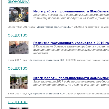
ЭКОНОМИКА
Итоги работы промышленности Жамбылской
За январь-август 2017 года промышленными предпр
хозяйств) произведено продукции на 226850,3 млн.
28 сентября 2017 года •
Департамент статистики ЖО
• 2890516 просмотров • комме
ОБЩЕСТВО
Развитие гостиничного хозяйства в 2016 г
В Казахстане большое значение придается развити
функционирование хозяйствующих субъектов в обла
населения.
3 мая 2017 года •
Департамент статистики ЖО
• 3232590 просмотров • комментарие
ОБЩЕСТВО
Итоги работы промышленности Жамбылской
За январь-март 2017 года промышленными предприя
произведено продукции на 74893,5 млн. тенге. Инд
3 мая 2017 года •
Департамент статистики ЖО
• 3230414 просмотра • комментариев
ОБЩЕСТВО