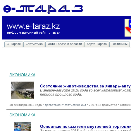
О Таразе
Статистика
Фото Тараза и области
Карта Тараза
Гостиницы
ЭКОНОМИКА
Состояние животноводства за январь-авгу
В январе-августе 2018 года во всех категориях хоз
периода прошлого года.
18 сентября 2018 года •
Департамент статистики ЖО
• 2807682 просмотра • коммен
ЭКОНОМИКА
Основные показатели внутренней торгов
За январь-август 2018 года оборот торгующих пре