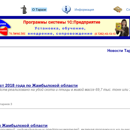
О Таразе
Информация
Сп
Новости Та
ст 2018 года по Жамбылской области
яйств реализовано на убой скота и птицы в живой массе 69,7 тыс. тонн или
тариев 3
ли Жамбылской области
дприятий, индивидуальных предпринимателей, включая торгующих на рынка