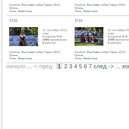
Альбом:
Выставки собак Тараз 2012
Альбом:
Выставки собак Тараз 2012
Осень
Осень
Тема:
Животные
Тема:
Животные
3720
3716
21 сентября 2012
21 сентября 2
года
года
Богданов М.М. 
Богданов М.М. 
1086
просмотров
1099
просмотр
0
рейтинг 
0
рейтинг 
Альбом:
Выставки собак Тараз 2012
Альбом:
Выставки собак Тараз 2012
Осень
Осень
Тема:
Животные
Тема:
Животные
начало
... 
<-пред.
1
2
3
4
5
6
7
след.->
... 
ко