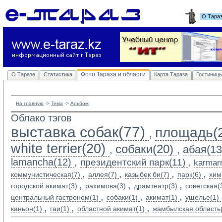
О Тара
Фото Тараза и области
О Таразе
Статистика
Карта Тараза
Гостиниц
На главную
-> 
Тема
-> 
Альбом
Облако тэгов
выставка собак(77)
площадь(
,
white terrier(20)
собаки(20)
абая(13
,
,
lamancha(12)
,
,
президентский парк(11)
karmarn
,
,
,
,
коммунистическая(7)
аллея(7)
казыбек би(7)
парк(6)
хим
,
,
,
городской акимат(3)
рахимова(3)
драмтеатр(3)
советская(
,
,
,
центральный гастроном(1)
собаки(1)
акимат(1)
ущелье(1)
,
,
,
каньон(1)
гаи(1)
областной акимат(1)
жамбылская область