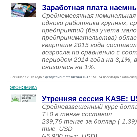
Заработная плата наемн
Среднемесячная номинальная
одного работника крупных, ср
предприятий (без учета мало
предпринимательства) облас
квартале 2015 года составил
возросла по сравнению с со
периодом 2014 года на 3,1%, 
снизилась на 1%.
3 сентября 2015 года •
Департамент статистики ЖО
• 151074 просмотра • коммента
ЭКОНОМИКА
Утренняя сессия KASE: USD
Средневзвешенный курс долл
T+0 в тенге составил
239,76 тенге за доллар (-1,39)
тыс. USD
(-5 900 тыс. USD).