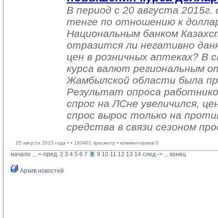
В период с 20 августа 2015г.
тенге по отношению к долла
Национальным банком Казахст
отразится ли негативно дан
цен в розничных аптеках? В с
курса валют региональным о
Жамбылской области была пр
Результат опроса работнико
спрос на ЛСне увеличился, це
спрос вырос только на прот
средства в связи сезоном пр
25 августа 2015 года •
• 183401 просмотр • комментариев 0
начало
... 
<-пред.
2
3
4
5
6
7
8
9
10
11
12
13
14
след.->
... 
конец
Архив новостей