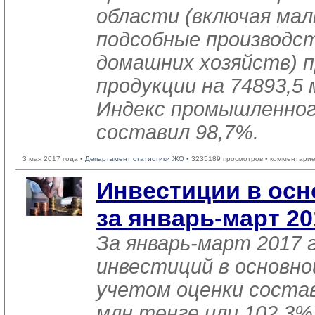
области (включая мал
подсобные производст
домашних хозяйств) п
продукции на 74893,5 
Индекс промышленног
составил 98,7%.
3 мая 2017 года •
Департамент статистики ЖО
• 3235189 просмотров • комментарие
Инвестиции в осн
за январь-март 20
За январь-март 2017 
инвестиций в основно
учетом оценки состав
млн.тенге или 102,3% 