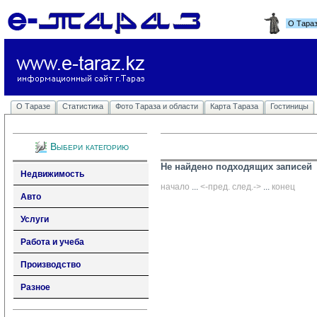
О Тара
О Таразе
Статистика
Фото Тараза и области
Карта Тараза
Гостиницы
Выбери категорию
Не найдено подходящих записей
Недвижимость
начало
... 
<-пред.
след.->
... 
конец
Авто
Услуги
Работа и учеба
Производство
Разное