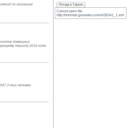
риятий по оказанию
Погода в Таразе
Cannot open file 
http://informer.gismeteo.ru/xml/38341_1.xml
 сектор домашних
твующему периоду 2010 года
047,3 тыс.человек.