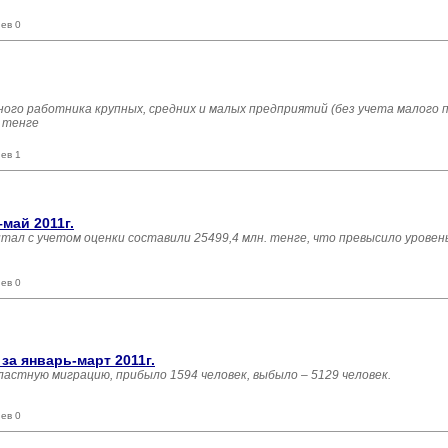
ев 0
ого работника крупных, средних и малых предприятий (без учета малого
4 тенге
ев 1
май 2011г.
итал с учетом оценки составили 25499,4 млн. тенге, что превысило уровень
ев 0
а январь-март 2011г.
ластную миграцию, прибыло 1594 человек, выбыло – 5129 человек.
ев 0