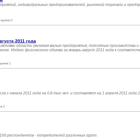
ти
дприятий, индивидуальных предпринимателей, рыночной торговли и предп
тариев 0
густе 2011 года
иятиями области (включая малые предприятия, подсобные производства и
тенге. Индекс физического объема за январь-август 2011 года к соответс
ариев 1
 с начала 2011 года на 0,8 тыс.чел. и составляет на 1 апреля 2011 года 1
в 2
 100 респондентов - потребителей различных групп.