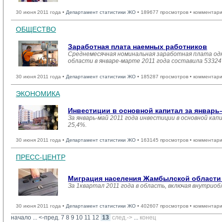
30 июня 2011 года •
Департамент статистики ЖО
• 189677 просмотров • комментари
ОБЩЕСТВО
Заработная плата наемных работников
Среднемесячная номинальная заработная плата одн
области в январе-марте 2011 года составила 5332
30 июня 2011 года •
Департамент статистики ЖО
• 185287 просмотров • комментари
ЭКОНОМИКА
Инвестиции в основной капитал за январь–
За январь-май 2011 года инвестиции в основной кап
25,4%.
30 июня 2011 года •
Департамент статистики ЖО
• 163145 просмотров • комментари
ПРЕСС-ЦЕНТР
Миграция населения Жамбылской области з
За 1квартал 2011 года в область, включая внутриоб
30 июня 2011 года •
Департамент статистики ЖО
• 402607 просмотров • комментари
начало
... 
<-пред.
7
8
9
10
11
12
13
след.->
... 
конец