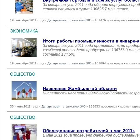
Внутренняя торговля и сфера услуг облас
За январь-август 2011 года оборот торгующих пре
сервиса сложился в сумме 130625,7 млн. тенге.
19 сентября 2011 года •
Департамент статистики ЖО
• 161476 просмотров • коммен
ЭКОНОМИКА
Итоги работы промышленности в январе-ав
За январь-август 2011 года промышленными предпр
хозяйств) произведено продукции на 106756,9 млн. 
составил 134,5%.
19 сентября 2011 года •
Департамент статистики ЖО
• 161894 просмотра • коммент
ОБЩЕСТВО
Население Жамбылской области
Численность населения Жамбылской области возросла
30 июня 2011 года •
Департамент статистики ЖО
• 199953 просмотра • комментарие
ОБЩЕСТВО
Обследование потребителей в мае 2011г.
В мае 2011 года проведено очередное обследование