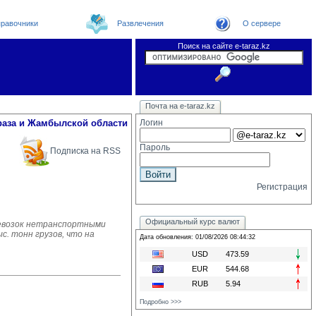
равочники
Развлечения
О сервере
Поиск на сайте e-taraz.kz
Новости
Новости e-taraz
Телефоный справочник
Видеоконференция
Почта на e-taraz.kz
Погода в Таразе
Замечания и предложения
Чат
Организации
Форум
Курсы валют
Web
раза и Жамбылской области
Логин
Пароль
Подписка на RSS
Регистрация
Официальный курс валют
еревозок нетранспортными
. тонн грузов, что на
Дата обновления: 01/08/2026 08:44:32
USD
473.59
EUR
544.68
RUB
5.94
Подробно >>>