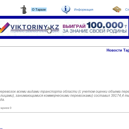
О Таразе
Информация
Сп
Новости Та
зоперевозок всеми видами транспорта области (с учетом оценки объема п
ицами), занимающимися коммерческими перевозками) составил 39174,4 тыс
да.
тариев 0