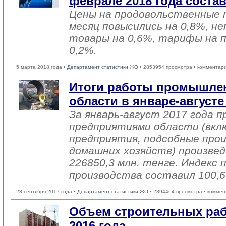
феврале 2018 года соста
Цены на продовольственные 
месяц повысились на 0,8%, н
товары на 0,6%, тарифы на 
0,2%.
5 марта 2018 года •
Департамент статистики ЖО
• 2853954 просмотра • комментар
Итоги работы промышле
области в январе-августе
За январь-август 2017 года
предприятиями области (вкл
предприятия, подсобные про
домашних хозяйств) произвед
226850,3 млн. тенге. Индекс
производства составил 100,
28 сентября 2017 года •
Департамент статистики ЖО
• 2894464 просмотра • коммен
Объем строительных раб
2016 года