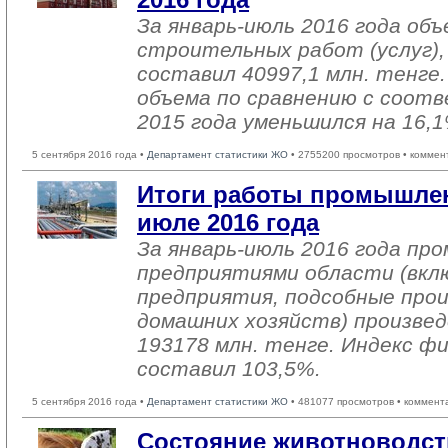
За январь-июль 2016 года об
строительных работ (услуг),
составил 40997,1 млн. тенге
объема по сравнению с соо
2015 года уменьшился на 16,1
5 сентября 2016 года •
Департамент статистики ЖО
• 2755200 просмотров • коммен
Итоги работы промышлен
июле 2016 года
За январь-июль 2016 года п
предприятиями области (вкл
предприятия, подсобные про
домашних хозяйств) произвед
193178 млн. тенге. Индекс ф
составил 103,5%.
5 сентября 2016 года •
Департамент статистики ЖО
• 481077 просмотров • коммент
Состояние животноводст