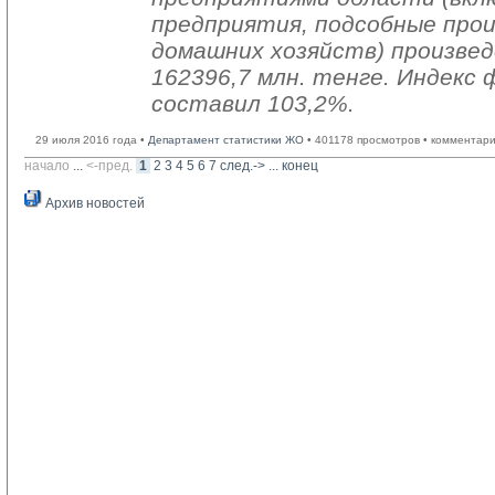
предприятия, подсобные про
домашних хозяйств) произвед
162396,7 млн. тенге. Индекс 
составил 103,2%.
29 июля 2016 года •
Департамент статистики ЖО
• 401178 просмотров • комментари
начало
... 
<-пред.
1
2
3
4
5
6
7
след.->
... 
конец
Архив новостей