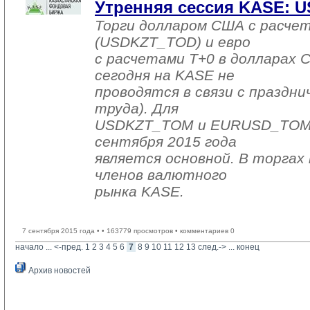
Утренняя сессия KASE: US
Торги долларом США с расчет
(USDKZT_TOD) и евро
с расчетами T+0 в долларах
сегодня на KASE не
проводятся в связи с праздни
труда). Для
USDKZT_TOM и EURUSD_TOM д
сентября 2015 года
является основной. В торгах 
членов валютного
рынка KASE.
7 сентября 2015 года •
• 163779 просмотров • комментариев 0
начало
... 
<-пред.
1
2
3
4
5
6
7
8
9
10
11
12
13
след.->
... 
конец
Архив новостей