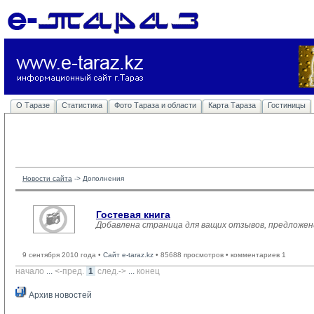
О Таразе
Статистика
Фото Тараза и области
Карта Тараза
Гостиницы
Новости сайта
-> 
Дополнения
Гостевая книга
Добавлена страница для ващих отзывов, предложен
9 сентября 2010 года •
Сайт e-taraz.kz
• 85688 просмотров • комментариев 1
начало
... 
<-пред.
1
след.->
... 
конец
Архив новостей