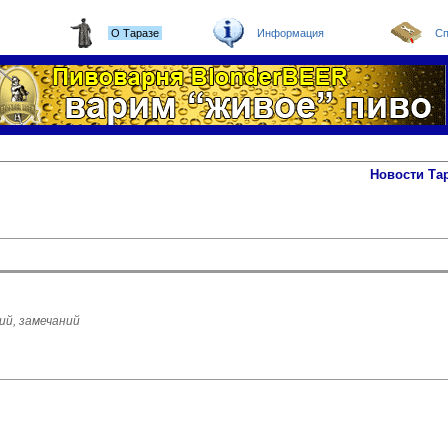
О Таразе
Информация
Сп
Новости Та
ий, замечаний