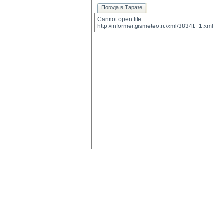
Погода в Таразе
Cannot open file 
http://informer.gismeteo.ru/xml/38341_1.xml