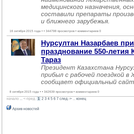
медицинского назначения, ос
составили препараты произв
и ближнего зарубежья.
16 октября 2015 года •
• 344798 просмотров • комментариев 0
Нурсултан Назарбаев пр
празднование 550-летия К
Тараз
Президент Казахстана Нурсу
прибыл с рабочей поездкой в
сообщает официальный сайт
8 октября 2015 года •
• 342639 просмотров • комментариев 0
начало
... 
<-пред.
1
2
3
4
5
6
7
след.->
... 
конец
Архив новостей