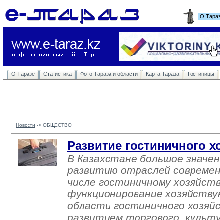
О Тара
О Таразе
Статистика
Фото Тараза и области
Карта Тараза
Гостиницы
Новости
-> 
ОБЩЕСТВО
Развитие гостиничного хо
В Казахстане большое значе
развитию отраслей современ
числе гостиничному хозяйств
функционирование хозяйству
области гостиничного хозяйс
развитием торгового, культ