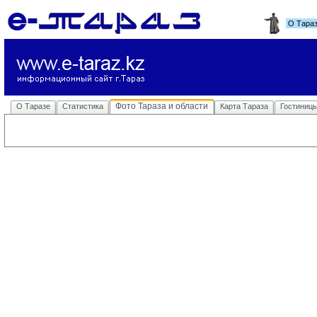
О Тара
Фото Тараза и области
О Таразе
Статистика
Карта Тараза
Гостиниц