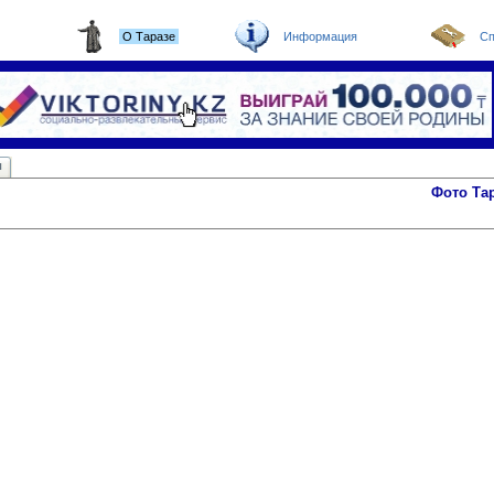
О Таразе
Информация
Сп
ы
Фото Та