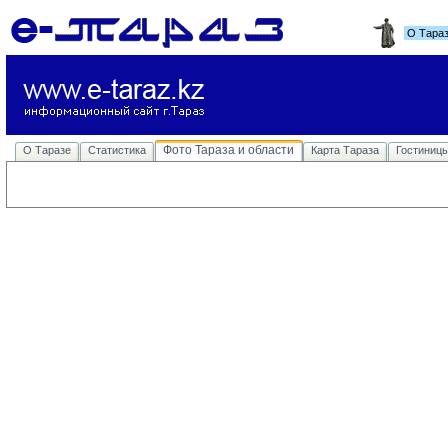
О Тара
Фото Тараза и области
О Таразе
Статистика
Карта Тараза
Гостиниц