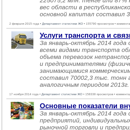
225075,2 млн. тенге или 87% 
вес области в республиканск
основной капитал составил 3
2 февраля 2015 года •
Департамент статистики ЖО
• 155790 просмотров • коммент
Услуги транспорта и связ
За январь-октябрь 2014 года 
всеми видами транспорта об
объема перевозок нетранспо
и предпринимателями (физиче
занимающимися коммерческим
составил 70002,3 тыс. тонн г
аналогичным периодом 2013г.
17 ноября 2014 года •
Департамент статистики ЖО
• 158338 просмотров • коммента
Основные показатели вн
За январь-октябрь 2014 год
предприятий, индивидуальны
рыночной торговли и предпри