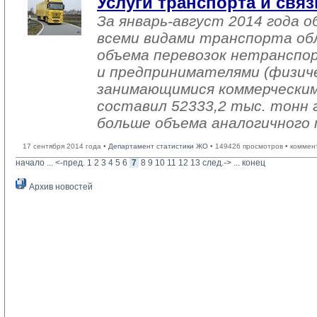
Услуги транспорта и связ
За январь-август 2014 года о
всеми видами транспорта об
объема перевозок нетранспо
и предпринимателями (физиче
занимающимися коммерческим
составил 52333,2 тыс. тонн г
больше объема аналогичного 
17 сентября 2014 года •
Департамент статистики ЖО
• 149426 просмотров • коммен
начало
... 
<-пред.
1
2
3
4
5
6
7
8
9
10
11
12
13
след.->
... 
конец
Архив новостей