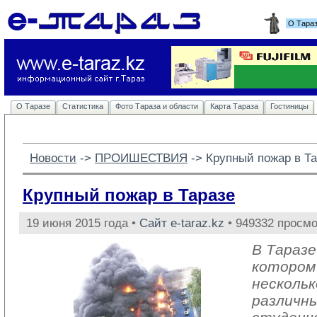
О Тара
О Таразе
Статистика
Фото Тараза и области
Карта Тараза
Гостиницы
Новости
-> 
ПРОИШЕСТВИЯ
-> 
Крупный пожар в Т
Крупный пожар в Таразе
19 июня 2015 года •
Сайт e-taraz.kz
• 949332 просмо
В Таразе
котором
несколь
различны