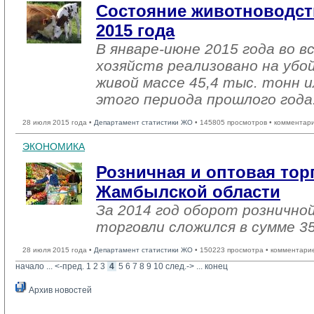
Состояние животноводст
2015 года
В январе-июне 2015 года во в
хозяйств реализовано на убо
живой массе 45,4 тыс. тонн 
этого периода прошлого года
28 июля 2015 года •
Департамент статистики ЖО
• 145805 просмотров • комментар
ЭКОНОМИКА
Розничная и оптовая тор
Жамбылской области
За 2014 год оборот рознично
торговли сложился в сумме 35
28 июля 2015 года •
Департамент статистики ЖО
• 150223 просмотра • комментари
начало
... 
<-пред.
1
2
3
4
5
6
7
8
9
10
след.->
... 
конец
Архив новостей