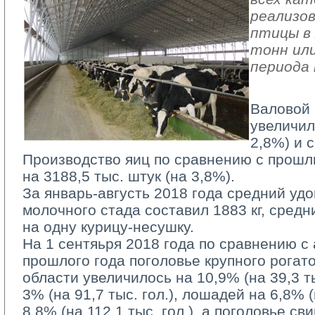
реализов
птицы в 
тонн или
периода 
Валовой 
увеличил
2,8%) и с
Производство яиц по сравнению с прошл
на 3188,5 тыс. штук (на 3,8%).
За январь-августь 2018 года средний удо
молочного стада составил 1883 кг, средн
на одну курицу-несушку.
На 1 сентяьря 2018 года по сравнению с
прошлого года поголовье крупного рогато
области увеличилось на 10,9% (на 39,3 тыс
3% (на 91,7 тыс. гол.), лошадей на 6,8% (н
8,8% (на 112,1 тыс. гол.), а поголовье с