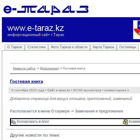
О Таразе
Статистика
Фото Тараза и области
Карта Тараза
Гостиницы
Новости сайта
-> 
Дополнения
-> 
Гостевая книга
Гостевая книга
9 сентября 2010 года •
Сайт e-taraz.kz
• 85749 просмотров • комментариев 1
Добавлена страница для ващих отзывов, предложений, замечаний
Располагается в меню О сервере ->
Замечания и предложения
Копировать в блог 
Комме
Другие новости по теме: