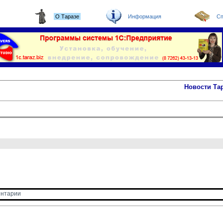
О Таразе
Информация
Сп
Новости Та
нтарии 