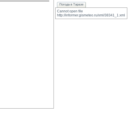
Погода в Таразе
Cannot open file 
http://informer.gismeteo.ru/xml/38341_1.xml