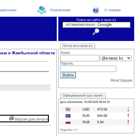
равочники
Развлечения
О сервере
Поиск на сайте e-taraz.kz
Новости
Новости e-taraz
Телефоный справочник
Видеоконференция
Почта на e-taraz.kz
Погода в Таразе
Замечания и предложения
Чат
Организации
Форум
Курсы валют
Web
раза и Жамбылской области
Логин
Пароль
Регистрация
Официальный курс валют
Дата обновления: 01/08/2026 08:44:32
USD
473.59
EUR
544.68
Версия для печати 
RUB
5.94
Подробно >>>