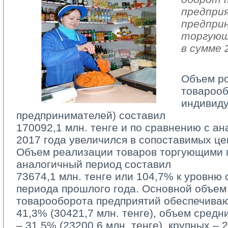
предпри
предпри
торгующ
в сумме 
Объем р
товарооб
индивид
предпринимателей) составил
170092,1 млн. тенге и по сравнению с а
2017 года увеличился в сопоставимых це
Объем реализации товаров торгующими п
аналогичный период составил
73674,1 млн. тенге или 104,7% к уровню 
периода прошлого года. Основной объем
товарооборота предприятий обеспечива
41,3% (30421,7 млн. тенге), объем средн
– 31,5% (23200,6 млн. тенге), крупных – 