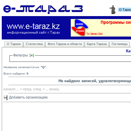
О Тара
О Таразе
Статистика
Фото Тараза и области
Карта Тараза
Гостиницы
Ка
Фильтры: 
Название начинается на:
"Q"
;
Всего найдено:
0
Не найдено записей, удовлетворяющ
начало
... 
<-пред.
след.->
... 
конец
Добавить организацию 