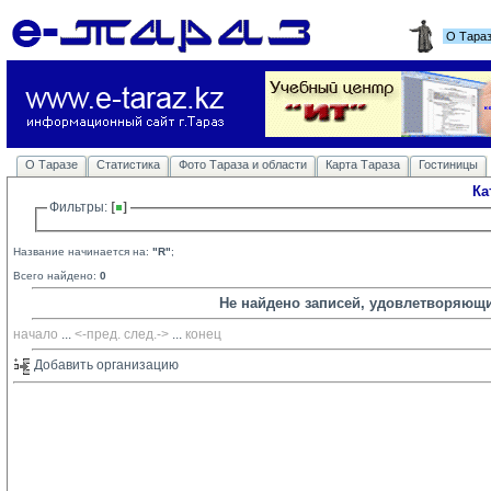
О Тара
О Таразе
Статистика
Фото Тараза и области
Карта Тараза
Гостиницы
Ка
Фильтры: 
Название начинается на:
"R"
;
Всего найдено:
0
Не найдено записей, удовлетворяющ
начало
... 
<-пред.
след.->
... 
конец
Добавить организацию 