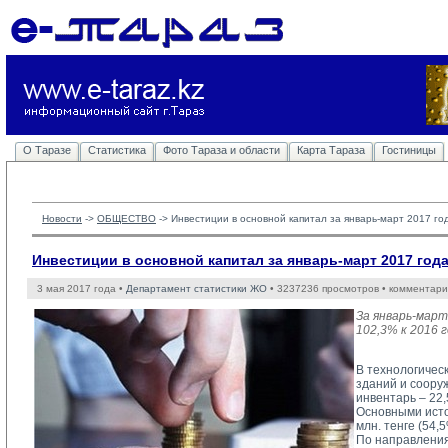
О Таразе
Статистика
Фото Тараза и области
Карта Тараза
Гостиницы
Новости
-> 
ОБЩЕСТВО
-> 
Инвестиции в основной капитал за январь-март 2017 го
Инвестиции в основной капитал за январь-март 2017 год
3 мая 2017 года •
Департамент статистики ЖО
• 3237236 просмотров • комментари
За январь-март
102,3% к 2016 
В технологичес
зданий и соору
инвентарь – 22,
Основными исто
млн. тенге (54,
По направления