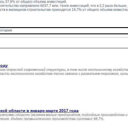
сь 37,9% от общего объема инвестиций.
ительство направлено 6037,7 млн. тенге инвестиций, что в 2,2 раза больше, ч
ств в жилищном строительстве приходится 19,7% от общего объема инвестиц
нтарии 
году
ию отраслей современной структуры, в том числе гостиничному хозяйств
асти гостиничного хозяйства тесно связано с развитием торгового, кул
й области в январе-марте 2017 года
иятиями области (включая малые предприятия, подсобные производства и
 тенге. Индекс промышленного производства составил 98,7%.