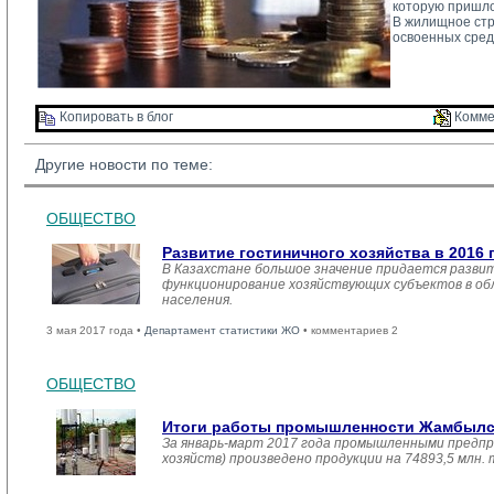
которую пришло
В жилищное стро
освоенных сред
Копировать в блог 
Комме
Другие новости по теме:
ОБЩЕСТВО
Развитие гостиничного хозяйства в 2016 
В Казахстане большое значение придается развит
функционирование хозяйствующих субъектов в обл
населения.
3 мая 2017 года •
Департамент статистики ЖО
• комментариев 2
ОБЩЕСТВО
Итоги работы промышленности Жамбылско
За январь-март 2017 года промышленными предпр
хозяйств) произведено продукции на 74893,5 млн.