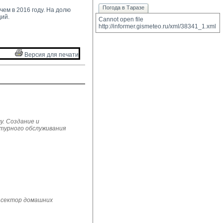
Погода в Таразе
ем в 2016 году. На долю 
ий.
Cannot open file 
http://informer.gismeteo.ru/xml/38341_1.xml
Версия для печати 
у. Создание и
ьтурного обслуживания
 сектор домашних