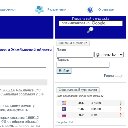
равочники
Развлечения
О сервере
Поиск на сайте e-taraz.kz
Новости
Новости e-taraz
Телефоный справочник
Видеоконференция
Почта на e-taraz.kz
Погода в Таразе
Замечания и предложения
Чат
Организации
Форум
Курсы валют
Web
раза и Жамбылской области
Логин
Пароль
Регистрация
Официальный курс валют
л 30621,6 млн.тенге или
ой капитал составил 2,5%.
Дата обновления: 01/08/2026 08:44:32
USD
473.59
капитальному ремонту
EUR
544.68
ние, инструменты,
RUB
5.94
орых составил 16691,2 
2,0% от общего объема).
Подробно >>>
 «промышленность», на 