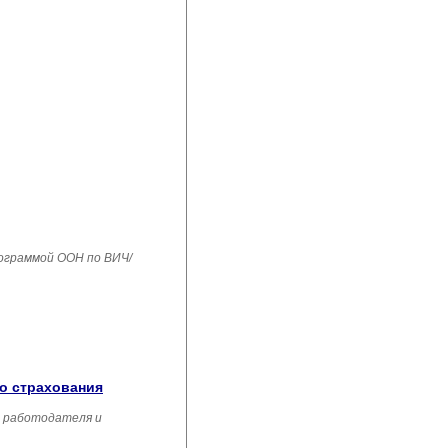
рограммой ООН по ВИЧ/
го страхования
, работодателя и