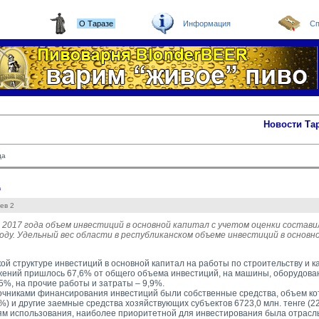
О Таразе
Информация
Сп
Новости Та
да
а
ев 2
 2017 года объем инвестиций в основной капитал с учетом оценки состави
году. Удельный вес области в республиканском объеме инвестиций в основн
кой структуре инвестиций в основной капитал на работы по строительству и 
жений пришлось 67,6% от общего объема инвестиций, на машины, оборудова
5%, на прочие работы и затраты – 9,9%.
чниками финансирования инвестиций были собственные средства, объем кот
5%) и другие заемные средства хозяйствующих субъектов 6723,0 млн. тенге (2
м использования, наиболее приоритетной для инвестирования была отрасль