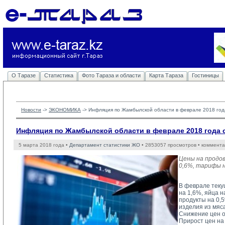
О Таразе
Статистика
Фото Тараза и области
Карта Тараза
Гостиницы
Новости
-> 
ЭКОНОМИКА
-> 
Инфляция по Жамбылской области в феврале 2018 год
Инфляция по Жамбылской области в феврале 2018 года 
5 марта 2018 года •
Департамент статистики ЖО
• 2853057 просмотров • коммента
Цены на продо
0,6%, тарифы н
В феврале теку
на 1,6%, яйца н
продукты на 0,
изделия из мяса
Снижение цен о
Прирост цен на