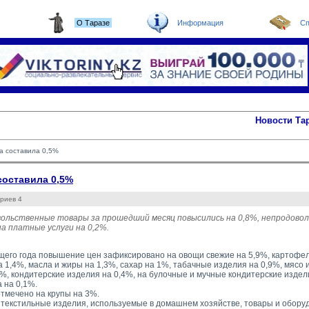
О Таразе
Информация
Сп
Новости Та
а составила 0,5%
составила 0,5%
риев 4
вольственные товары за прошедший месяц повысились на 0,8%, непродово
а платные услуги на 0,2%.
щего года повышение цен зафиксировано на овощи свежие на 5,9%, картофел
а 1,4%, масла и жиры на 1,3%, сахар на 1%, табачные изделия на 0,9%, мясо 
5%, кондитерские изделия на 0,4%, на булочные и мучные кондитерские издел
 на 0,1%.
тмечено на крупы на 3%.
 текстильные изделия, используемые в домашнем хозяйстве, товары и оборудо