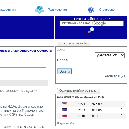
равочники
Развлечения
О сервере
Поиск на сайте e-taraz.kz
Новости
Новости e-taraz
Телефоный справочник
Видеоконференция
Почта на e-taraz.kz
Погода в Таразе
Замечания и предложения
Чат
Организации
Форум
Курсы валют
Web
раза и Жамбылской области
Логин
Пароль
Регистрация
Официальный курс валют
льственные товары на
Дата обновления: 01/08/2026 08:44:32
USD
473.59
ь на 4,1%, фрукты свежие
EUR
544.68
и птицу на 0,7%, молочные
ия на 0,3%, колбасы,
RUB
5.94
Подробно >>>
вание для отдыха, спорта, 