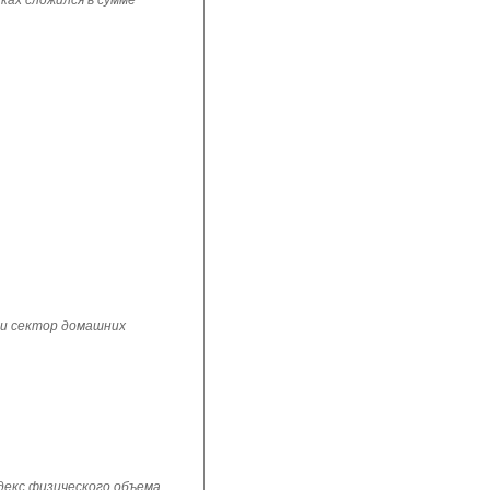
ках сложился в сумме
 и сектор домашних
ндекс физического объема