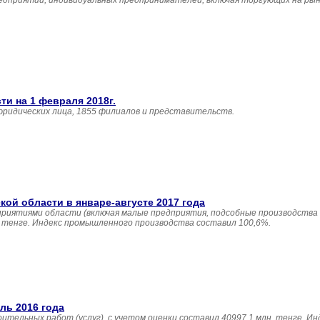
едприятий, индивидуальных предпринимателей, включая торгующих на рын
и на 1 февраля 2018г.
юридических лица, 1855 филиалов и представительств.
й области в январе-августе 2017 года
приятиями области (включая малые предприятия, подсобные производства
н. тенге. Индекс промышленного производства составил 100,6%.
ль 2016 года
ительных работ (услуг), с учетом оценки составил 40997,1 млн. тенге. И