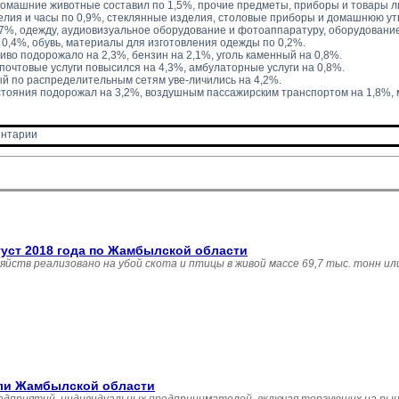
домашние животные составил по 1,5%, прочие предметы, приборы и товары л
лия и часы по 0,9%, стеклянные изделия, столовые приборы и домашнюю ут
,7%, одежду, аудиовизуальное оборудование и фотоаппаратуру, оборудовани
0,4%, обувь, материалы для изготовления одежды по 0,2%.
иво подорожало на 2,3%, бензин на 2,1%, уголь каменный на 0,8%.
 почтовые услуги повысился на 4,3%, амбулаторные услуги на 0,8%.
й по распределительным сетям уве-личились на 4,2%.
тояния подорожал на 3,2%, воздушным пассажирским транспортом на 1,8%,
нтарии 
густ 2018 года по Жамбылской области
зяйств реализовано на убой скота и птицы в живой массе 69,7 тыс. тонн и
вли Жамбылской области