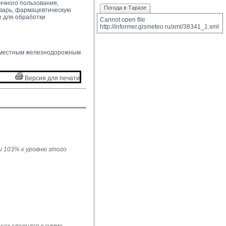
ичного пользования,
Погода в Таразе
варь, фармацевтическую
е для обработки
Cannot open file 
http://informer.gismeteo.ru/xml/38341_1.xml
 местным железнодорожным 
Версия для печати 
ли 103% к уровню этого