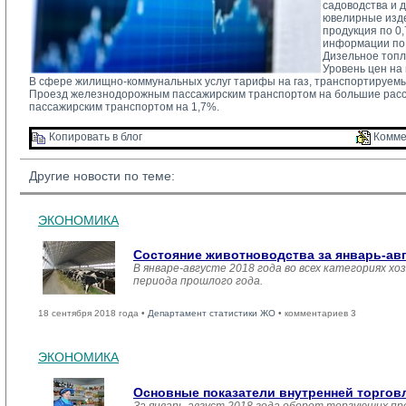
садоводства и 
ювелирные изде
продукция по 0
информации по 
Дизельное топл
Уровень цен на
В сфере жилищно-коммунальных услуг тарифы на газ, транспортируемы
Проезд железнодорожным пассажирским транспортом на большие расс
пассажирским транспортом на 1,7%.
Копировать в блог 
Комме
Другие новости по теме:
ЭКОНОМИКА
Состояние животноводства за январь-ав
В январе-августе 2018 года во всех категориях хо
периода прошлого года.
18 сентября 2018 года •
Департамент статистики ЖО
• комментариев 3
ЭКОНОМИКА
Основные показатели внутренней торго