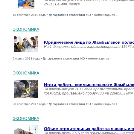
За январь-август 2018 года оборот торгующих пр
293151,4 млн. тенге.
18 сентября 2018 года •
Департамент статистики ЖО
• комментариев 3
ЭКОНОМИКА
Юридические лица по Жамбылской област
На 1 февраля в области зарегистрировано 11676 
5 марта 2018 года •
Департамент статистики ЖО
• комментариев 4
ЭКОНОМИКА
Итоги работы промышленности Жамбылско
За январь-август 2017 года промышленными пред
хозяйств) произведено продукции на 226850,3 мл
28 сентября 2017 года •
Департамент статистики ЖО
• комментариев 1
ЭКОНОМИКА
Объем строительных работ за январь-ию
За январь-июль 2016 года объем выполненных стро