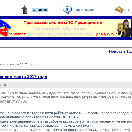
О Таразе
Информация
Сп
Новости Та
нваре-марте 2017 года
варе-марте 2017 года
ев 0
т 2017 года промышленными предприятиями области (включая малые предп
 сектор домашних хозяйств) произведено продукции на 74893,5 млн. тенг
оставил 98,7%.
ва наблюдался в г.Тараз и пяти районах области. В городе Тараз произведен
промышленного производства составил 107,8%.
щей промышленности и разработке карьеров в отчетном месяце отмечен рост
 прочих отраслях горнодобывающей промышленности.
ей промышленности индекс промышленного производства составил 95,8%. 