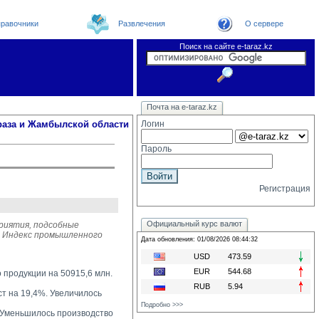
равочники
Развлечения
О сервере
Поиск на сайте e-taraz.kz
Новости
Новости e-taraz
Телефоный справочник
Видеоконференция
Почта на e-taraz.kz
Погода в Таразе
Замечания и предложения
Чат
Организации
Форум
Курсы валют
Web
раза и Жамбылской области
Логин
Пароль
Регистрация
Официальный курс валют
риятия, подсобные
е. Индекс промышленного
Дата обновления: 01/08/2026 08:44:32
USD
473.59
EUR
544.68
о продукции на 50915,6 млн.
RUB
5.94
 на 19,4%. Увеличилось 
Подробно >>>
Уменьшилось производство 