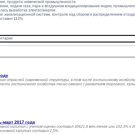
ния, продукты химической промышленности.
ении, подаче газа, пара и воздушном кондиционировании индекс промышленн
лась выработка электроэнергии.
и, канализационной системе, контроле над сбором и распределением отходо
оставил 113%.
нтарии 
году
ию отраслей современной структуры, в том числе гостиничному хозяйств
асти гостиничного хозяйства тесно связано с развитием торгового, кул
ь-март 2017 года
овной капитал с учетом оценки составил 30621,6 млн.тенге или 102,3% к 20
основной капитал составил 2,5%.