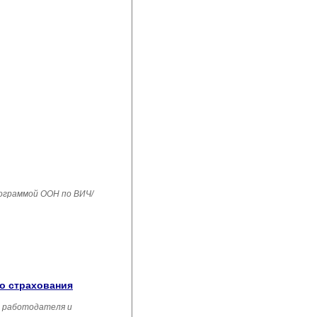
рограммой ООН по ВИЧ/
го страхования
, работодателя и