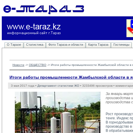
О Таразе
Статистика
Фото Тараза и области
Карта Тараза
Гостиницы
Новости
-> 
ОБЩЕСТВО
-> 
Итоги работы промышленности Жамбылской области в я
Итоги работы промышленности Жамбылской области в ян
3 мая 2017 года •
Департамент статистики ЖО
• 3233496 просмотров • комментари
За январь-мар
производства и
производства с
Рост производст
тенге. Индекс 
В горнодобываю
производство в
В обрабатывающ