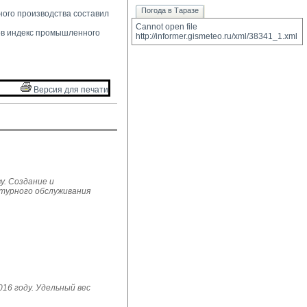
Погода в Таразе
ого производства составил 
Cannot open file 
в индекс промышленного 
http://informer.gismeteo.ru/xml/38341_1.xml
Версия для печати 
у. Создание и
ьтурного обслуживания
16 году. Удельный вес