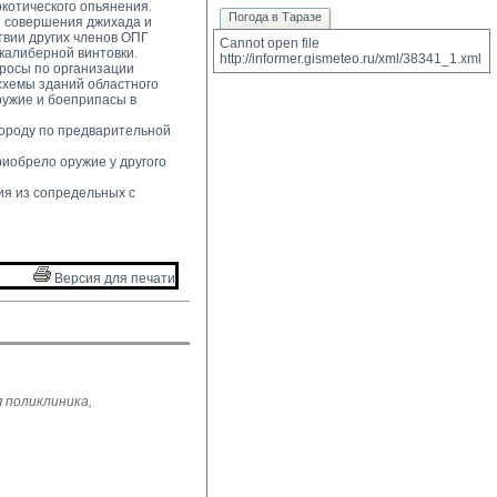
котического опьянения. 
Погода в Таразе
 совершения джихада и 
твии других членов ОПГ
Cannot open file 
окалиберной винтовки.
http://informer.gismeteo.ru/xml/38341_1.xml
росы по организации 
схемы зданий областного
ружие и боеприпасы в
ороду по предварительной 
иобрело оружие у другого 
я из сопредельных с 
Версия для печати 
 поликлиника,