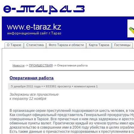
О Таразе
Статистика
Фото Тараза и области
Карта Тараза
Гостиницы
Новости
-> 
ПРОИШЕСТВИЯ
-> 
Оперативная работа
Оперативная работа
5 декабря 2011 года •
• 933361 просмотр • комментариев 1
Задержаны все причастные
к теракту 12 ноября
В организации серии преступлений подозреваются шесть человек, в том 
Как сообщил официальный представитель Генеральной прокуратуры Нур
совершенных в Таразе. Все причастные к ним лица задержаны и арест
обменные пункты валют. Практически каждый из членов группы имел к
доказательство в совершении ими в 2004 году убийства в целях ограбле
Есть также данные о причастности подозреваемых к преступлениям в г