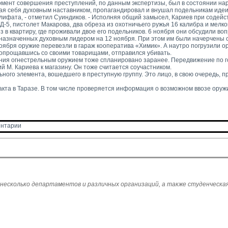
момент совершения преступлений, по данным экспертизы, был в состоянии нар
ая себя духовным наставником, пропагандировал и внушал подельникам идеи
лифата, - отметил Суиндиков. - Исполняя общий замысел, Кариев при содейс
-5, пистолет Макарова, два обреза из охотничьего ружья 16 калибра и мелк
 в квартиру, где проживали двое его подельников. 6 ноября они обсудили воп
назначенных духовным лидером на 12 ноября. При этом им были начерчены 
ября оружие перевезли в гараж кооператива «Химик». А наутро погрузили о
попрощавшись со своими товарищами, отправился убивать.
ения огнестрельным оружием тоже спланировано заранее. Передвижение по г
М. Кариева к магазину. Он тоже считается соучастником.
ого элемента, вошедшего в преступную группу. Это лицо, в свою очередь, пр
кта в Таразе. В том числе проверяется информация о возможном ввозе оружи
нтарии 
 несколько департаментов и различных организаций, а также студенческая