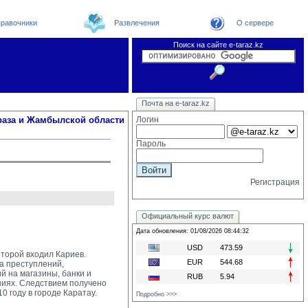
равочники
Развлечения
О сервере
Поиск на сайте e-taraz.kz
Новости
Новости e-taraz
Телефоный справочник
Видеоконференция
Почта на e-taraz.kz
Погода в Таразе
Замечания и предложения
Чат
Организации
Форум
Курсы валют
Web
раза и Жамбылской области
Логин
Пароль
Регистрация
Официальный курс валют
Дата обновления: 01/08/2026 08:44:32
USD
473.59
оторой входил Кариев.
EUR
544.68
 преступлений, 
й на магазины, банки и
RUB
5.94
ниях. Следствием получено
0 году в городе Каратау.
Подробно >>>