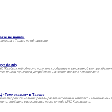
разе не нашли
вокзала в Таразе не обнаружено
щут бомбу
 ДЧС Жамбылской области получила сообщение о заложенной внутри здания
утся поиски взрывного устройства. Движение поездов остановлено.
 «Темирказык» в Таразе
ный террорист «заминировал» развлекательный комплекс «Темирказык» в 
ено, сообщила в воскресенье пресс-служба МЧС Казахстана.