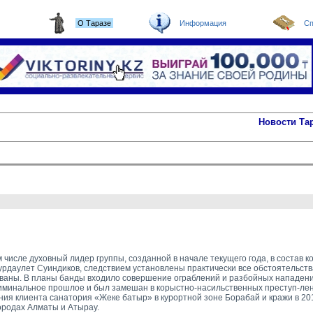
О Таразе
Информация
Сп
Новости Та
числе духовный лидер группы, созданной в начале текущего года, в состав к
даулет Суиндиков, следствием установлены практически все обстоятельства
ованы. В планы банды входило совершение ограблений и разбойных нападени
риминальное прошлое и был замешан в корыстно-насильственных преступ-ле
ния клиента санатория «Жеке батыр» в курортной зоне Борабай и кражи в 201
ородах Алматы и Атырау.