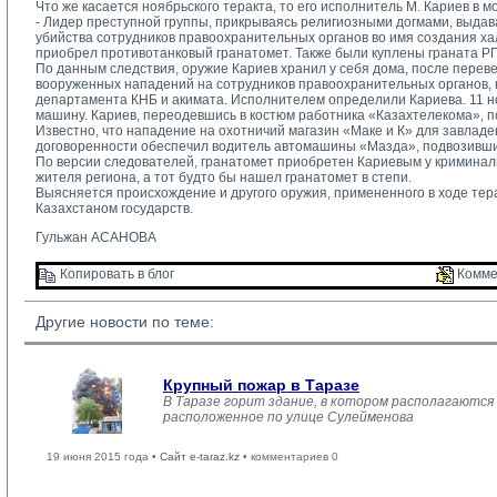
Что же касается ноябрьского теракта, то его исполнитель М. Кариев в 
- Лидер преступной группы, прикрываясь религиозными догмами, выдав
убийства сотрудников правоохранительных органов во имя создания ха
приобрел противотанковый гранатомет. Также были куплены граната РГД
По данным следствия, оружие Кариев хранил у себя дома, после перевез
вооруженных нападений на сотрудников правоохранительных органов, 
департамента КНБ и акимата. Исполнителем определили Кариева. 11 но
машину. Кариев, переодевшись в костюм работника «Казахтелекома», 
Известно, что нападение на охотничий магазин «Маке и К» для завлад
договоренности обеспечил водитель автомашины «Мазда», подвозивший 
По версии следователей, гранатомет приобретен Кариевым у криминальн
жителя региона, а тот будто бы нашел гранатомет в степи.
Выясняется происхождение и другого оружия, примененного в ходе тера
Казахстаном государств.
Гульжан АСАНОВА
Копировать в блог 
Комме
Другие новости по теме:
Крупный пожар в Таразе
В Таразе горит здание, в котором располагаются
расположенное по улице Сулейменова
19 июня 2015 года •
Сайт e-taraz.kz
• комментариев 0