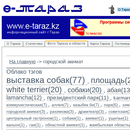
О Тара
Фото Тараза и области
О Таразе
Статистика
Карта Тараза
Гостиниц
На главную
-> 
городской акимат
Облако тэгов
выставка собак(77)
площадь(
,
white terrier(20)
собаки(20)
абая(13
,
,
lamancha(12)
,
,
президентский парк(11)
karmarn
,
,
,
,
коммунистическая(7)
аллея(7)
казыбек би(7)
парк(6)
хим
,
,
,
городской акимат(3)
рахимова(3)
драмтеатр(3)
советская(
,
,
,
центральный гастроном(1)
собаки(1)
акимат(1)
ущелье(1)
,
,
,
каньон(1)
гаи(1)
областной акимат(1)
жамбылская область