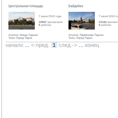
Центральная площадь
Байдибек
7 июня 2010 года
7 июня 2010 г
10987
просмотров
10184
просмот
0
рейтинг 
0
рейтинг 
Альбом:
Улицы Тараза
Альбом:
Памятники Тараза
Тема:
Город Тараз
Тема:
Город Тараз
начало
... 
<-пред.
1
след.->
... 
конец