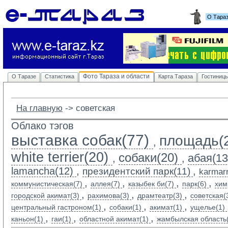
О Тара
Фото Тараза и области
О Таразе
Статистика
Карта Тараза
Гостиниц
На главную
-> 
советская
Облако тэгов
выставка собак(77)
площадь(
,
white terrier(20)
собаки(20)
абая(13
,
,
lamancha(12)
,
,
президентский парк(11)
karmarn
,
,
,
,
коммунистическая(7)
аллея(7)
казыбек би(7)
парк(6)
хим
,
,
,
городской акимат(3)
рахимова(3)
драмтеатр(3)
советская(
,
,
,
центральный гастроном(1)
собаки(1)
акимат(1)
ущелье(1)
,
,
,
каньон(1)
гаи(1)
областной акимат(1)
жамбылская область