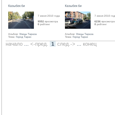
Казыбек би
Казыбек би
7 июня 2010 года
7 июня 2010 го
9552
просмотра
6236
просмотро
0
рейтинг 
0
рейтинг 
Альбом:
Улицы Тараза
Альбом:
Улицы Тараза
Тема:
Город Тараз
Тема:
Город Тараз
начало
... 
<-пред.
1
след.->
... 
конец