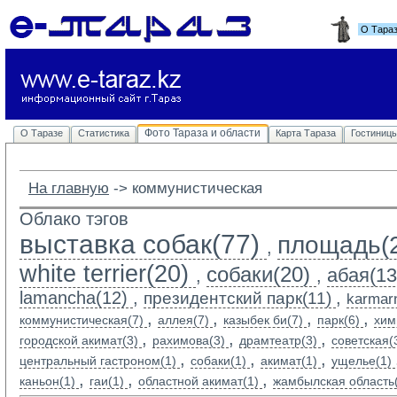
О Тара
Фото Тараза и области
О Таразе
Статистика
Карта Тараза
Гостиниц
На главную
-> 
коммунистическая
Облако тэгов
выставка собак(77)
площадь(
,
white terrier(20)
собаки(20)
абая(13
,
,
lamancha(12)
,
,
президентский парк(11)
karmarn
,
,
,
,
коммунистическая(7)
аллея(7)
казыбек би(7)
парк(6)
хим
,
,
,
городской акимат(3)
рахимова(3)
драмтеатр(3)
советская(
,
,
,
центральный гастроном(1)
собаки(1)
акимат(1)
ущелье(1)
,
,
,
каньон(1)
гаи(1)
областной акимат(1)
жамбылская область