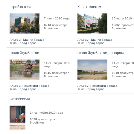
стройка века
Казактелеком
7 июня 2010 года
10 июля 2010 
8213
просмотра
10851
просмот
0
рейтинг 
0
рейтинг 
Альбом:
Здания Тараза
Альбом:
Здания Тараза
Тема:
Город Тараз
Тема:
Город Тараз
скала Жумбактас
скала Жумбактас, панорама
14 сентября 2010
14 сентября 2
года
года
9946
просмотров
9810
просмотр
0
рейтинг 
0
рейтинг 
Альбом:
Памятники Тараза
Альбом:
Памятники Тараза
Тема:
Город Тараз
Тема:
Город Тараз
Фотосессия
14 сентября 2010 года
8038
просмотров
0
рейтинг 