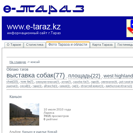
Фото Тараза и области
О Таразе
Статистика
Карта Тараза
Гостиниц
На главную
-> 
коксай
Облако тэгов
выставка собак(77)
площадь(22)
west highland 
,
,
,
,
,
,
,
,
,
chat(10)
толе би(7)
коммунистическая(7)
аллея(7)
казыбек би(7)
парк(6)
химпоселок(4)
jack russel te
,
,
,
,
,
,
,
ущелье(1)
коксай(1)
тараз(1)
айтеке би(1)
каньон(1)
гаи(1)
областной акимат(1)
жамбылская область(1)
Каньон
10 июля 2010 года
Лариса 
7015
просмотров
0
рейтинг 
Альбом:
Каньон в ущелье Коксай