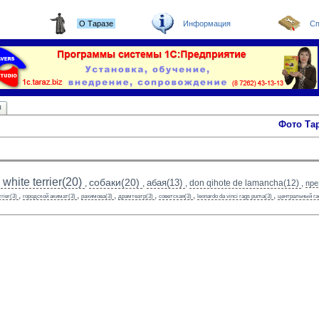
О Таразе
Информация
Сп
ы
Фото Та
white terrier(20)
собаки(20)
абая(13)
,
,
,
don qihote de lamancha(12)
,
пре
,
,
,
,
,
,
rrier(3)
городской акимат(3)
рахимова(3)
драмтеатр(3)
советская(3)
leonardo da vinci rags puma(3)
центральный га