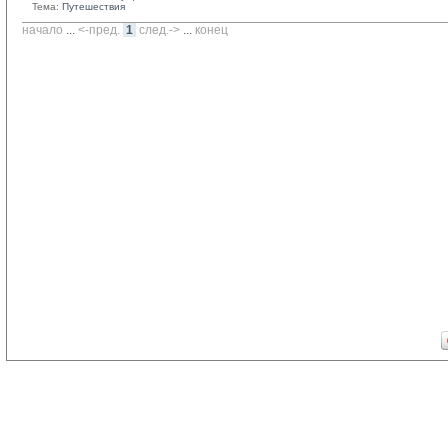
Тема:
Путешествия
начало
... 
<-пред.
1
след.->
... 
конец