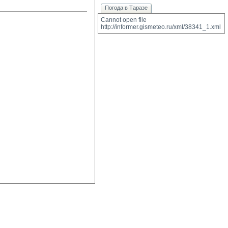
Погода в Таразе
Cannot open file 
http://informer.gismeteo.ru/xml/38341_1.xml