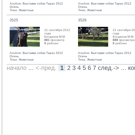
Альбом:
Выставки собак Тараз 2012
Альбом:
Выставки собак Тараз 2012
Осень
Осень
Тема:
Животные
Тема:
Животные
3525
3528
21 сентября 2012
21 сентября 2
года
года
Богданов М.М. 
Богданов М.М. 
881
просмотр
888
просмотро
0
рейтинг 
0
рейтинг 
Альбом:
Выставки собак Тараз 2012
Альбом:
Выставки собак Тараз 2012
Осень
Осень
Тема:
Животные
Тема:
Животные
начало
... 
<-пред.
1
2
3
4
5
6
7
след.->
... 
ко