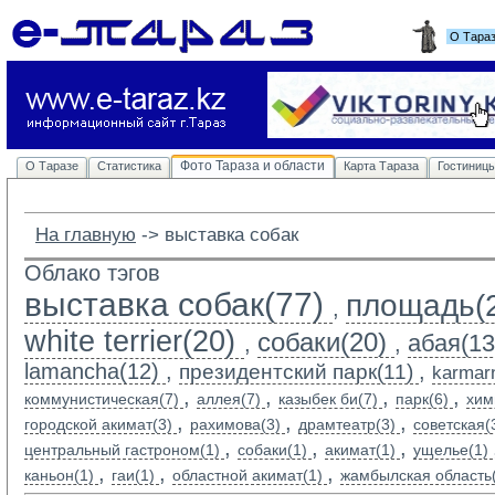
О Тара
Фото Тараза и области
О Таразе
Статистика
Карта Тараза
Гостиниц
На главную
-> 
выставка собак
Облако тэгов
выставка собак(77)
площадь(
,
white terrier(20)
собаки(20)
абая(13
,
,
lamancha(12)
,
,
президентский парк(11)
karmarn
,
,
,
,
коммунистическая(7)
аллея(7)
казыбек би(7)
парк(6)
хим
,
,
,
городской акимат(3)
рахимова(3)
драмтеатр(3)
советская(
,
,
,
центральный гастроном(1)
собаки(1)
акимат(1)
ущелье(1)
,
,
,
каньон(1)
гаи(1)
областной акимат(1)
жамбылская область