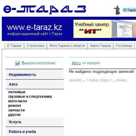
О Тара
О Таразе
Статистика
Фото Тараза и области
Карта Тараза
Гостиницы
Выбери категорию
Авто
-> ремонт
Не найдено подходящих записей
Недвижимость
начало
... 
<-пред.
след.->
... 
конец
Авто
легковые
грузовые и спецтехника
мото-вело
ремонт
запчасти
другое
Услуги
Работа и учеба