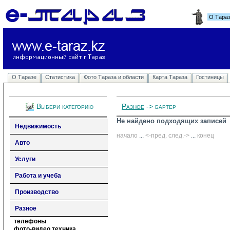
О Тара
О Таразе
Статистика
Фото Тараза и области
Карта Тараза
Гостиницы
Выбери категорию
Разное
-> бартер
Не найдено подходящих записей
Недвижимость
начало
... 
<-пред.
след.->
... 
конец
Авто
Услуги
Работа и учеба
Производство
Разное
телефоны
фото-видео техника