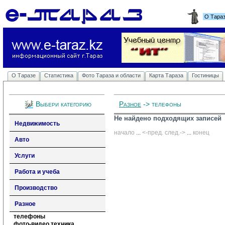
О Тара
О Таразе
Статистика
Фото Тараза и области
Карта Тараза
Гостиницы
Выбери категорию
Разное
-> телефоны
Не найдено подходящих записей
Недвижимость
начало
... 
<-пред.
след.->
... 
конец
Авто
Услуги
Работа и учеба
Производство
Разное
телефоны
фото-видео техника