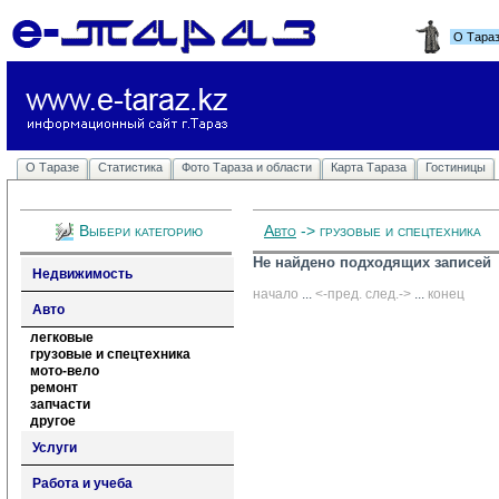
О Тара
О Таразе
Статистика
Фото Тараза и области
Карта Тараза
Гостиницы
Выбери категорию
Авто
-> грузовые и спецтехника
Не найдено подходящих записей
Недвижимость
начало
... 
<-пред.
след.->
... 
конец
Авто
легковые
грузовые и спецтехника
мото-вело
ремонт
запчасти
другое
Услуги
Работа и учеба