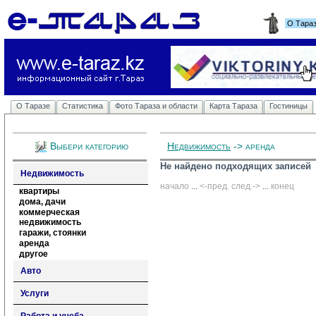
О Тара
О Таразе
Статистика
Фото Тараза и области
Карта Тараза
Гостиницы
Выбери категорию
Недвижимость
-> аренда
Не найдено подходящих записей
Недвижимость
начало
... 
<-пред.
след.->
... 
конец
квартиры
дома, дачи
коммерческая
недвижимость
гаражи, стоянки
аренда
другое
Авто
Услуги